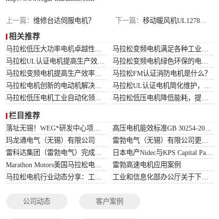
马拉松UL认证电
上一篇：
维修台达伺服电机？
下一篇：
移动暖风机UL1278、固定式暖风机UL2021报告，亚马逊UL认证
机
马拉松NEMA电
相关推荐
马拉松低压大功率电机卓越性能的保证
马拉松变频电机满足各种工业应用的需求
机
马拉松低压大功
马拉松UL认证电机提高生产效率，降低运营成本
马拉松变频电机绿色环保的电动机选择
马拉松变频电机提高生产效率和降低运营成本的电动机
马拉松FM认证消防电机是什么？
率电机
马拉松消防认证
马拉松电机创新的电动机解决方案
马拉松UL认证电机简化维护，降低运营成本
马拉松低压电机工业自动化领域的可靠伙伴
马拉松低压电机降低能耗，提高能效
电机
马拉松低压电机
栏目推荐
WEG W20电机
落址无锡！WEG*研发中心项目建设在Marathon无锡工厂顺利开工！
高压电机能效标准GB 30254-2024将于2025年9月1日正式实施
玛龙通电气（无锡）有限公司
雷勃电气（无锡）有限公司更名为玛龙通电气（无锡）有限公司
WEG W21电机
雷科达集团（雷勃电气）完成向WEG出售其工业电机和发电机业务
日本电产Nidec与KPS Capital Partners竞争收购西门子电机业务，预计交易额超30亿欧元
Marathon Motors美国马拉松电机官方授权书
雷勃高速电机应用案例
马拉松电机行业动态分享：工信部、**等六部门联合发布《工业能效提升行动计划》
工业和信息化部办公厅关于下达2022年度国家工业节能监察任务的通知
公司动态
客户案例