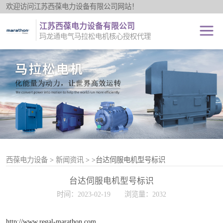
欢迎访问江苏西葆电力设备有限公司网站！
江苏西葆电力设备有限公司
玛龙通电气马拉松电机核心授权代理
马拉松二级能效
IE4电机
马拉松三级能效
IE3电机
高速电机
马拉松变频电机
马拉松高压电机
西葆电力设备
>
新闻资讯
>
>台达伺服电机型号标识
台达伺服电机型号标识
马拉松船用电机
时间：2023-02-19
浏览量：2032
马拉松绕线电机
http://www.regal-marathon.com