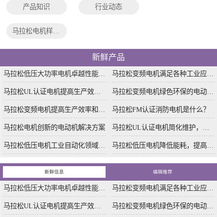
产品知识
行业动态
马拉松电机样本下载
新鲜产品
马拉松低压大功率电机卓越性能的保证
马拉松变频电机满足各种工业应用的需求
马拉松UL认证电机提高生产效率，降低运营成本
马拉松变频电机绿色环保的电动机选择
马拉松变频电机提高生产效率和降低运营成本的电动机
马拉松FM认证消防电机是什么？
马拉松电机创新的电动机解决方案
马拉松UL认证电机简化维护，降低运营成本
马拉松低压电机工业自动化领域的可靠伙伴
马拉松低压电机降低能耗，提高能效
新鲜信息
编辑推荐
马拉松低压大功率电机卓越性能的保证
马拉松变频电机满足各种工业应用的需求
马拉松UL认证电机提高生产效率，降低运营成本
马拉松变频电机绿色环保的电动机选择