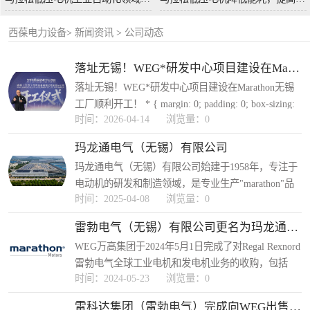
西葆电力设备
>
新闻资讯
>
公司动态
落址无锡！WEG*研发中心项目建设在Marathon无锡工厂顺利开工！
落址无锡！WEG*研发中心项目建设在Marathon无锡
工厂顺利开工！ * { margin: 0; padding: 0; box-sizing:
时间：2026-04-14
浏览量：0
border-box; } body { font-family: "Microsoft YaHei",
sans-se..
玛龙通电气（无锡）有限公司
玛龙通电气（无锡）有限公司始建于1958年，专注于
电动机的研发和制造领域，是专业生产"marathon"品
时间：2025-04-08
浏览量：0
牌工业电机，是WEG集团旗下的工业电机生产企业之
一。公司资产总额5亿元，工厂占地面积达43,000平方
雷勃电气（无锡）有限公司更名为玛龙通电气（无锡）有限公司
米，主要生产设备400多套，电机年生产能力600万千
WEG万高集团于2024年5月1日完成了对Regal Rexnord
瓦，具备5..
雷勃电气全球工业电机和发电机业务的收购，包括
时间：2024-05-23
浏览量：0
Marathon、Cemp和Rotor品牌，此次交易包括位于中
国无锡的工厂——雷勃电气（无锡）有限公司。近
雷科达集团（雷勃电气）完成向WEG出售其工业电机和发电机业务