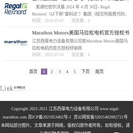
日，雷勃电气(无锡)有限公司正式更名玛龙通电气
美通社密尔沃基 2024 年 4 月 30日- Regal
（无锡）有限公司..
Rexnord（以下称“雷科达”）集团（纽交所股票代码：
时间：2024-05-07
浏览量：0
RRX）宣布，已完成之前宣布的向 WEG S.A.（B3：
WEGE3 /OTC：WEGZY）及其子公司出售工业系统
Marathon Motors美国马拉松电机官方授权书
的工业电机及发电机业务的交易。 公司以4亿美元的
江苏西葆电力设备有限公司是Marathon Motors美国马
总对价完成了交..
拉松电机的官方授权经销商
时间：2022-07-01
浏览量：0
首页
1
2
3
4
5
下页
尾页
Copyright 2021-2021
江苏西葆电力设备有限公司
www.regal-
marathon.com
苏ICP备2021053402号-1
苏公网安备32021402002721号
本网站部分图片、文章来源于网络，版权归原作者所有，如有侵权，请