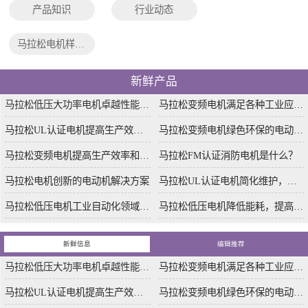
产品知识
行业动态
马拉松电机样本下载
新鲜产品
马拉松低压大功率电机卓越性能的保证
马拉松变频电机满足各种工业应用的需求
马拉松UL认证电机提高生产效率，降低运营成本
马拉松变频电机绿色环保的电动机选择
马拉松变频电机提高生产效率和降低运营成本的电动机
马拉松FM认证消防电机是什么？
马拉松电机创新的电动机解决方案
马拉松UL认证电机简化维护，降低运营成本
马拉松低压电机工业自动化领域的可靠伙伴
马拉松低压电机降低能耗，提高能效
新鲜信息
编辑推荐
马拉松低压大功率电机卓越性能的保证
马拉松变频电机满足各种工业应用的需求
马拉松UL认证电机提高生产效率，降低运营成本
马拉松变频电机绿色环保的电动机选择