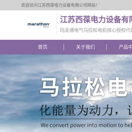
欢迎访问江苏西葆电力设备有限公司网站！
江苏西葆电力设备有
玛龙通电气马拉松电机核心授权代
首页
关于我们
产品