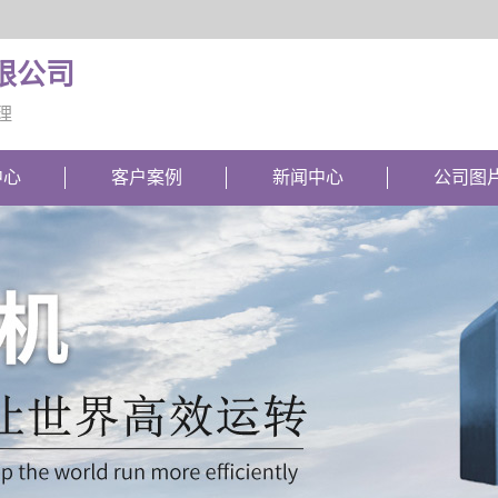
限公司
理
中心
客户案例
新闻中心
公司图