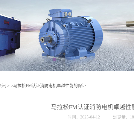
资讯
>
>马拉松FM认证消防电机卓越性能的保证
马拉松FM认证消防电机卓越性
时间：2025-04-12
浏览量：18