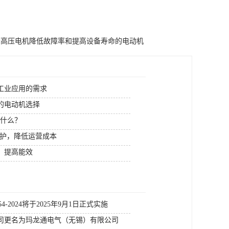
松高压电机降低故障率和提高设备寿命的电动机
工业应用的需求
的电动机选择
是什么？
维护，降低运营成本
，提高能效
4-2024将于2025年9月1日正式实施
司更名为玛龙通电气（无锡）有限公司