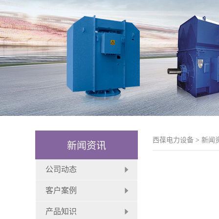
西葆电力设备
>
新闻
新闻资讯
公司动态
客户案例
产品知识