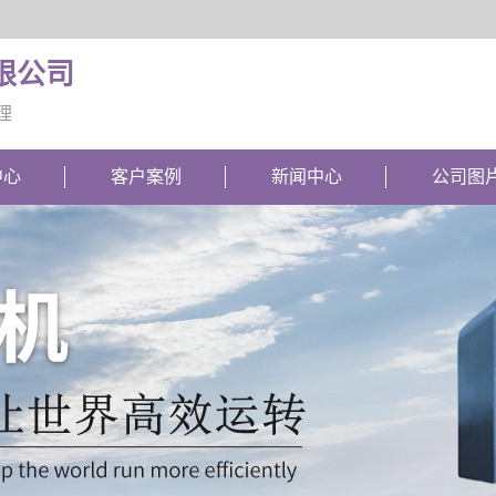
限公司
理
中心
客户案例
新闻中心
公司图