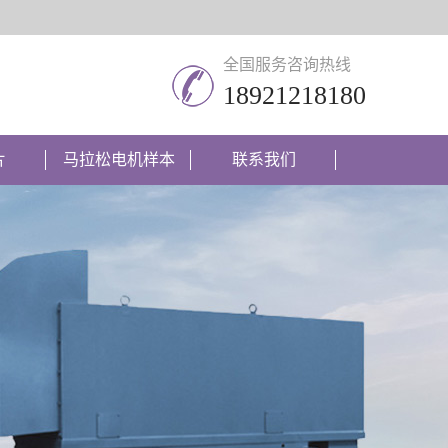
全国服务咨询热线
18921218180
片
马拉松电机样本
联系我们