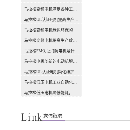
性能优劣直接影响生产线的效
正式进入中国市场。新厂房于
马拉松变频电机满足各种工业应用的需求
率与稳定性。作为一款享誉北
2014年建成，占地面积超过6
美市场的工业电机品牌，马拉
万平方米，为马拉松电机的本
马拉松UL认证电机提高生产效率，降低运营成本
松电机以其出色的设计理念、
地化生产与研发提供了坚实的
严谨的制造工艺和可靠的运行
基础设施保障。如今，雷勃电
马拉松变频电机绿色环保的电动机选择
表现，成为众多行业用户的信
气集团在美国、加拿大、墨西
赖之选。本文将带您深入了解
哥、中国、泰国、澳大利亚和
马拉松变频电机提高生产效率和降低运营成本的电动机
马拉松低压大功率电机背后那
印度拥有63个制造基地和16个
些确保卓越性能的关键因素。
马拉松FM认证消防电机是什么？
技术中心，全球员工约25000
传承与创新：马拉松电机的品
人，2014年销售额达到40余亿
马拉松电机创新的电动机解决方案
牌基因马拉松电机隶属于雷勃
美元，并被美国福布斯杂志评
电气集团，后者成立于1955
选为美国400强企业。低压大
马拉松UL认证电机简化维护，降低运营成本
年，总部位于美国威斯康辛
功率电机的技术优势马拉松低
州。经过半个多世纪的发展，
压大功率电机在设计上充分考
马拉松低压电机工业自动化领域的可靠伙伴
雷勃电气集团已成为全球电
虑了工业应用场景的复杂性和
机、自动控制解决方案和发电
严苛性。其核心技术优势主要
马拉松低压电机降低能耗，提高能效
机领域的重要制造商。集团自
体现在以下几个方面：高可靠
2005年在纽约股票交易所上市
性设计：马拉松电机采用先进
以来，始终坚持多品牌营销与
的电磁设计方案，通过优化定
并购整合战略，在过去三十年
子与转子的配合，有效降低谐
间完成了四十余次收购，逐步
波损耗和温升。在绝缘系统方
构建起覆盖全球的产业版图。
面，选用高品质绝缘材料，确