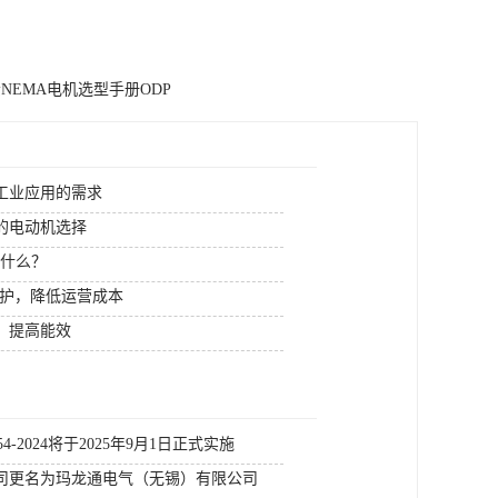
NEMA电机选型手册ODP
工业应用的需求
的电动机选择
是什么？
维护，降低运营成本
，提高能效
4-2024将于2025年9月1日正式实施
司更名为玛龙通电气（无锡）有限公司