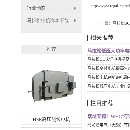
http://www.regal-mara
行业动态
马拉松电机样本下载
上一篇：
马拉松S
相关推荐
推荐
马拉松低压大功率电
马拉松UL认证电机提
马拉松变频电机提高生
马拉松电机创新的电动
马拉松低压电机工业自
栏目推荐
HSR高压绕线电机
玛龙通电气（无锡）有