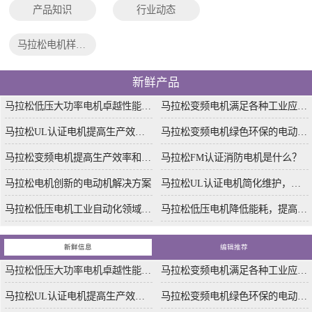
产品知识
行业动态
马拉松电机样本下载
新鲜产品
马拉松低压大功率电机卓越性能的保证
马拉松变频电机满足各种工业应用的需求
马拉松UL认证电机提高生产效率，降低运营成本
马拉松变频电机绿色环保的电动机选择
马拉松变频电机提高生产效率和降低运营成本的电动机
马拉松FM认证消防电机是什么？
马拉松电机创新的电动机解决方案
马拉松UL认证电机简化维护，降低运营成本
马拉松低压电机工业自动化领域的可靠伙伴
马拉松低压电机降低能耗，提高能效
新鲜信息
编辑推荐
马拉松低压大功率电机卓越性能的保证
马拉松变频电机满足各种工业应用的需求
马拉松UL认证电机提高生产效率，降低运营成本
马拉松变频电机绿色环保的电动机选择