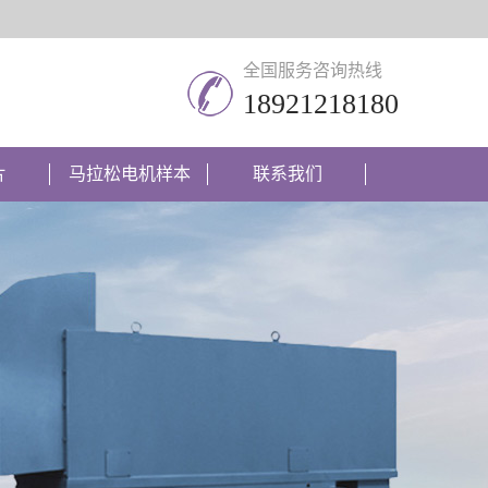
全国服务咨询热线
18921218180
片
马拉松电机样本
联系我们