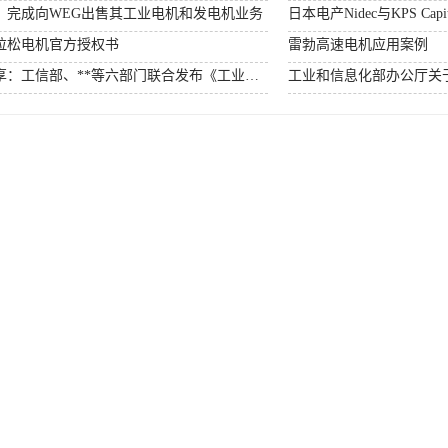
）完成向WEG出售其工业电机和发电机业务
s美国马拉松电机官方授权书
雷勃高速电机应用案例
马拉松电机行业动态分享：工信部、**等六部门联合发布《工业能效提升行动计划》