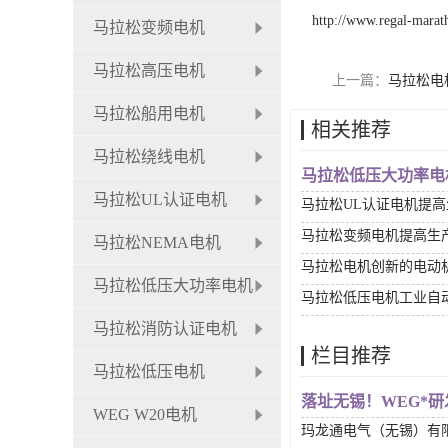
http://www.regal-mara
马拉松变频电机
马拉松高压电机
上一篇：
马拉松电
马拉松船用电机
相关推荐
马拉松绕线电机
马拉松低压大功率电
马拉松UL认证电机
马拉松UL认证电机提
马拉松变频电机提高生
马拉松NEMA电机
马拉松电机创新的电动
马拉松低压大功率电机
马拉松低压电机工业自
马拉松消防认证电机
栏目推荐
马拉松低压电机
WEG W20电机
玛龙通电气（无锡）有