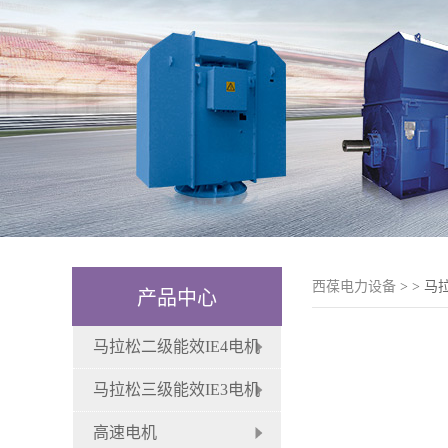
西葆电力设备
>
> 马
产品中心
马拉松二级能效IE4电机
马拉松三级能效IE3电机
高速电机