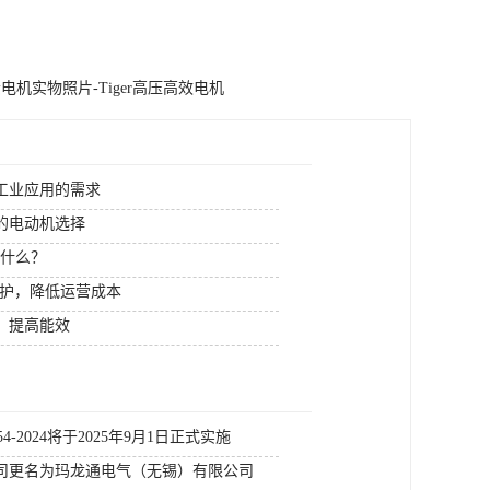
电机实物照片-Tiger高压高效电机
工业应用的需求
的电动机选择
是什么？
维护，降低运营成本
，提高能效
4-2024将于2025年9月1日正式实施
司更名为玛龙通电气（无锡）有限公司