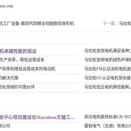
thon.com
机工厂设备-第四代四臂全伺服数控涨形机
下一篇：
马拉松
马拉松变频电机满足各种
机卓越性能的保证
高生产效率，降低运营成本
马拉松变频电机绿色环保
产效率和降低运营成本的电动机
马拉松FM认证消防电机
机解决方案
马拉松UL认证电机简化
动化领域的可靠伙伴
马拉松低压电机降低能耗
高压电机能效标准GB 3025
落址无锡！WEG*研发中心项目建设在Marathon无锡工厂顺利开工！
限公司
雷勃电气（无锡）有限公