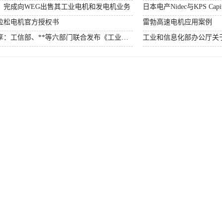
）完成向WEG出售其工业电机和发电机业务
s美国马拉松电机官方授权书
雷勃高速电机应用案例
马拉松电机行业动态分享：工信部、**等六部门联合发布《工业能效提升行动计划》