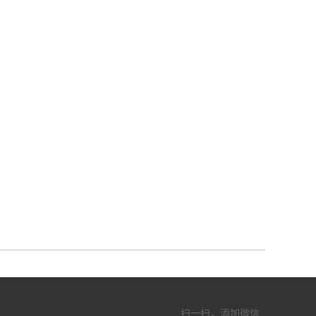
扫一扫，添加微信