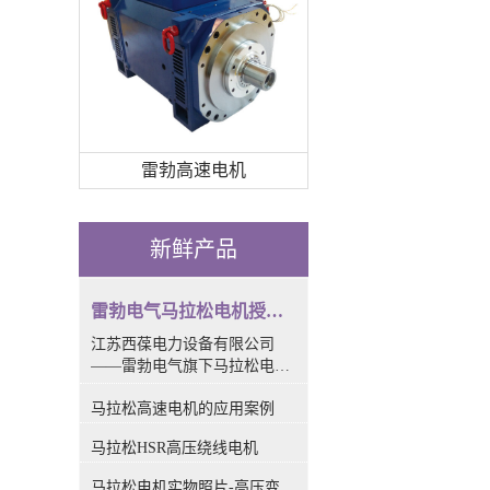
雷勃高速电机
新鲜产品
雷勃电气马拉松电机授权书
江苏西葆电力设备有限公司
——雷勃电气旗下马拉松电机
核心授权经销商联系人：钱经
马拉松高速电机的应用案例
理手机：18921218180（微信
同号）公司邮箱：qian2009@
马拉松HSR高压绕线电机
地址：江苏无锡市新吴区震泽
路18-17号国家软件园双子B座
马拉松电机实物照片-高压变频电机