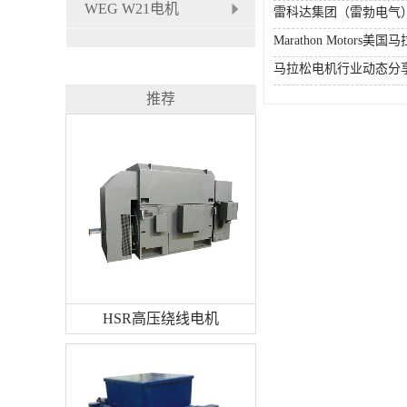
WEG W21电机
雷科达集团（雷勃电气
Marathon Motor
推荐
HSR高压绕线电机