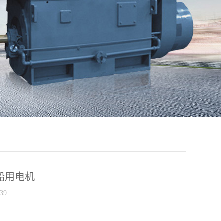
P船用电机
39