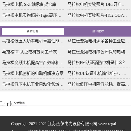
马拉松电机-SKF轴承备货仓库
马拉松电机实物照片-DE3开启式电机（IE3）
马拉松电机实物照片-Tiger高压高效电机
马拉松电机实物照片-HC2 ODP船用电机
新鲜信息
编辑推荐
马拉松低压大功率电机卓越性能的保证
马拉松变频电机满足各种工业应用的需求
马拉松UL认证电机提高生产效率，降低运营成本
马拉松变频电机绿色环保的电动机选择
马拉松变频电机提高生产效率和降低运营成本的电动机
马拉松FM认证消防电机是什么？
马拉松电机创新的电动机解决方案
马拉松UL认证电机简化维护，降低运营成本
马拉松低压电机工业自动化领域的可靠伙伴
马拉松低压电机降低能耗，提高能效
Copyright 2021-2021
江苏西葆电力设备有限公司
www.regal-