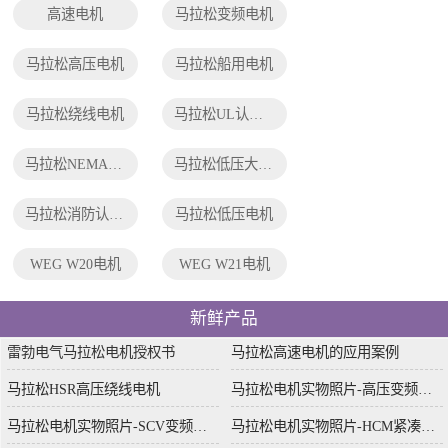
高速电机
马拉松变频电机
马拉松高压电机
马拉松船用电机
马拉松绕线电机
马拉松UL认证电机
马拉松NEMA电机
马拉松低压大功率电机
马拉松消防认证电机
马拉松低压电机
WEG W20电机
WEG W21电机
新鲜产品
雷勃电气马拉松电机授权书
马拉松高速电机的应用案例
马拉松HSR高压绕线电机
马拉松电机实物照片-高压变频电机
马拉松电机实物照片-SCV变频电机（船用测试台）
马拉松电机实物照片-HCM紧凑型高压电机