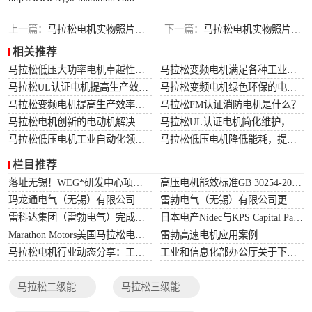
马拉松UL认证电
上一篇：
马拉松电机实物照片-HCM紧凑型高压电机
下一篇：
马拉松电机实物照片-高压变频电机
机
马拉松NEMA电
相关推荐
马拉松低压大功率电机卓越性能的保证
马拉松变频电机满足各种工业应用的需求
机
马拉松低压大功
马拉松UL认证电机提高生产效率，降低运营成本
马拉松变频电机绿色环保的电动机选择
马拉松变频电机提高生产效率和降低运营成本的电动机
马拉松FM认证消防电机是什么？
率电机
马拉松消防认证
马拉松电机创新的电动机解决方案
马拉松UL认证电机简化维护，降低运营成本
马拉松低压电机工业自动化领域的可靠伙伴
马拉松低压电机降低能耗，提高能效
电机
马拉松低压电机
栏目推荐
WEG W20电机
落址无锡！WEG*研发中心项目建设在Marathon无锡工厂顺利开工！
高压电机能效标准GB 30254-2024将于2025年9月1日正式实施
玛龙通电气（无锡）有限公司
雷勃电气（无锡）有限公司更名为玛龙通电气（无锡）有限公司
WEG W21电机
雷科达集团（雷勃电气）完成向WEG出售其工业电机和发电机业务
日本电产Nidec与KPS Capital Partners竞争收购西门子电机业务，预计交易额超30亿欧元
Marathon Motors美国马拉松电机官方授权书
雷勃高速电机应用案例
马拉松电机行业动态分享：工信部、**等六部门联合发布《工业能效提升行动计划》
工业和信息化部办公厅关于下达2022年度国家工业节能监察任务的通知
马拉松二级能效IE4电机
马拉松三级能效IE3电机