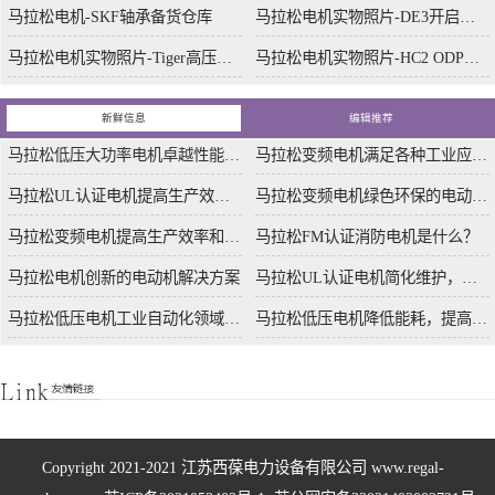
马拉松电机-SKF轴承备货仓库
马拉松电机实物照片-DE3开启式电机（IE3）
马拉松电机实物照片-Tiger高压高效电机
马拉松电机实物照片-HC2 ODP船用电机
新鲜信息
编辑推荐
马拉松低压大功率电机卓越性能的保证
马拉松变频电机满足各种工业应用的需求
马拉松UL认证电机提高生产效率，降低运营成本
马拉松变频电机绿色环保的电动机选择
马拉松变频电机提高生产效率和降低运营成本的电动机
马拉松FM认证消防电机是什么？
马拉松电机创新的电动机解决方案
马拉松UL认证电机简化维护，降低运营成本
马拉松低压电机工业自动化领域的可靠伙伴
马拉松低压电机降低能耗，提高能效
Copyright 2021-2021
江苏西葆电力设备有限公司
www.regal-