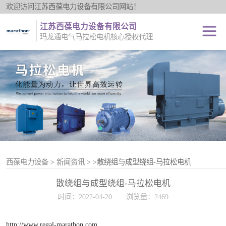
欢迎访问江苏西葆电力设备有限公司网站！
江苏西葆电力设备有限公司
玛龙通电气马拉松电机核心授权代理
马拉松二级能效
IE4电机
马拉松三级能效
IE3电机
高速电机
马拉松变频电机
马拉松高压电机
西葆电力设备
>
新闻资讯
>
>散绕组与成型绕组-马拉松电机
散绕组与成型绕组-马拉松电机
马拉松船用电机
时间：2022-04-20
浏览量：2469
马拉松绕线电机
http://www.regal-marathon.com