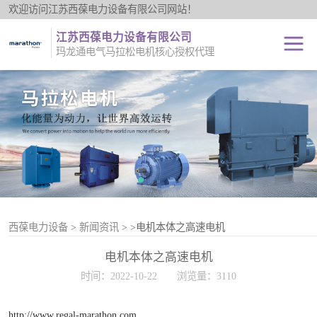
欢迎访问江苏西葆电力设备有限公司网站！
江苏西葆电力设备有限公司
玛龙通电气马拉松电机核心授权代理
马拉松二级能效
IE4电机
马拉松三级能效
IE3电机
高速电机
马拉松变频电机
马拉松高压电机
西葆电力设备
>
新闻资讯
>
>电机本体之高速电机
电机本体之高速电机
马拉松船用电机
时间：2022-10-22
浏览量：3110
马拉松绕线电机
http://www.regal-marathon.com