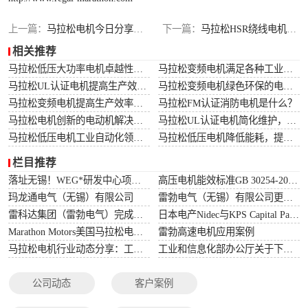
马拉松UL认证电
上一篇：
马拉松电机今日分享：电机旧绕组如何拆除？
下一篇：
马拉松HSR绕线电机碳刷维护保养须知
机
马拉松NEMA电
相关推荐
马拉松低压大功率电机卓越性能的保证
马拉松变频电机满足各种工业应用的需求
机
马拉松低压大功
马拉松UL认证电机提高生产效率，降低运营成本
马拉松变频电机绿色环保的电动机选择
马拉松变频电机提高生产效率和降低运营成本的电动机
马拉松FM认证消防电机是什么？
率电机
马拉松消防认证
马拉松电机创新的电动机解决方案
马拉松UL认证电机简化维护，降低运营成本
马拉松低压电机工业自动化领域的可靠伙伴
马拉松低压电机降低能耗，提高能效
电机
马拉松低压电机
栏目推荐
WEG W20电机
落址无锡！WEG*研发中心项目建设在Marathon无锡工厂顺利开工！
高压电机能效标准GB 30254-2024将于2025年9月1日正式实施
玛龙通电气（无锡）有限公司
雷勃电气（无锡）有限公司更名为玛龙通电气（无锡）有限公司
WEG W21电机
雷科达集团（雷勃电气）完成向WEG出售其工业电机和发电机业务
日本电产Nidec与KPS Capital Partners竞争收购西门子电机业务，预计交易额超30亿欧元
Marathon Motors美国马拉松电机官方授权书
雷勃高速电机应用案例
马拉松电机行业动态分享：工信部、**等六部门联合发布《工业能效提升行动计划》
工业和信息化部办公厅关于下达2022年度国家工业节能监察任务的通知
公司动态
客户案例