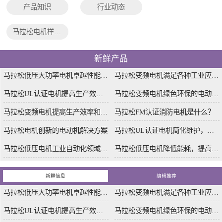
产品知识
行业动态
马拉松电机样本下载
新鲜产品
马拉松低压大功率电机卓越性能的保证
马拉松变频电机满足各种工业应用的需求
马拉松UL认证电机提高生产效率，降低运营成本
马拉松变频电机绿色环保的电动机选择
马拉松变频电机提高生产效率和降低运营成本的电动机
马拉松FM认证消防电机是什么？
马拉松电机创新的电动机解决方案
马拉松UL认证电机简化维护，降低运营成本
马拉松低压电机工业自动化领域的可靠伙伴
马拉松低压电机降低能耗，提高能效
新鲜信息
编辑推荐
马拉松低压大功率电机卓越性能的保证
马拉松变频电机满足各种工业应用的需求
马拉松UL认证电机提高生产效率，降低运营成本
马拉松变频电机绿色环保的电动机选择