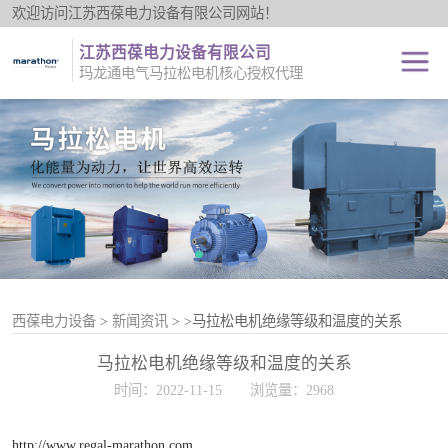
欢迎访问江苏西葆电力设备有限公司网站！
江苏西葆电力设备有限公司
玛龙通电气马拉松电机核心授权代理
马拉松二级能效
IE4电机
马拉松三级能效
IE3电机
高速电机
马拉松变频电机
马拉松高压电机
西葆电力设备
>
新闻资讯
>
>马拉松电机绝缘等级和温度的关系
马拉松电机绝缘等级和温度的关系
马拉松船用电机
时间：2022-11-15
浏览量：2968
马拉松绕线电机
http://www.regal-marathon.com